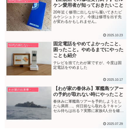
50代の持たない・捨てない暮らし方
ケン愛用者が知っておきたいこと
20年近く修理に出しながら履いてきたビ
ルケンシュトック。今後は修理を出す先
が変わるかもしれません。
2025.10.23
固定電話をやめてよかったこと、
50代の持たない・捨てない暮らし方
困ったこと。やめるまでにやった
ことも紹介
テレビを捨てたわが家ですが、今度は固
定電話をやめました
2025.10.17
【わが家の春休み】軍艦島ツアー
わが家の出来事・考え方
の予約が取れない時にやったこと
春休みに軍艦島ツアーを予約しようとし
たら満席…。何日前なら取れる？キャン
セル待ちは出る？実際に家族4人分を確保
できた体験から、実際にやったことや注
意点をまとめました。
2025.07.29