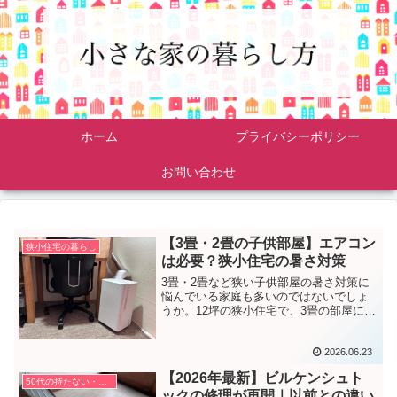
ホーム
プライバシーポリシー
お問い合わせ
【3畳・2畳の子供部屋】エアコン
狭小住宅の暮らし
は必要？狭小住宅の暑さ対策
3畳・2畳など狭い子供部屋の暑さ対策に
悩んでいる家庭も多いのではないでしょ
うか。12坪の狭小住宅で、3畳の部屋にエ
アコン、2畳の部屋にコンパクトクーラー
を設置した実体験を紹介。スポットクー
2026.06.23
ラーを使って分かったデメリットや、購
入時の注意点も解説します。
【2026年最新】ビルケンシュト
50代の持たない・捨てない暮らし方
ックの修理が再開｜以前との違い