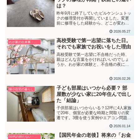
は？
昨年9月に終了していたビルケンシュトッ
クの修理受付が再開していました。変更
前に修理をした経験から、どこが変わっ
たのか、今後は持ち込みとオンライン受
2026.05.27
付どちらで修理するのがいいのかを調べ
ました。
高校受験で第一志望に落ちた日。
わが家の出来事・考え方
それでも家族でお祝いをした理由
高校受験で第一志望に不合格だった時、
親はどんな言葉をかければいいのでしょ
うか。わが家の体験と、不合格の夜に家
族でお祝いをした理由を綴りました。あ
れから1年。今、感じていることも書いて
2026.02.26
います。
子ども部屋はいつから必要？ 部
狭小住宅の暮らし
屋数が少ない家に20年住んで出し
た「結論」
子供部屋はいつからいる？12坪に4人家族
で20年、個室が必要な時期と間取りの変
遷です。3畳を使う実例やエアコン問題な
ど、家を建てる前に知りたい5つのポイン
2026.01.14
トも紹介。
【国民年金の老後】将来の「お金
50代の持たない・捨てない暮らし方