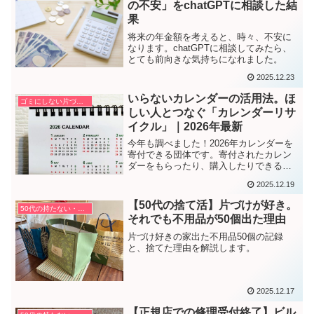
の不安」をchatGPTに相談した結
果
将来の年金額を考えると、時々、不安に
なります。chatGPTに相談してみたら、
とても前向きな気持ちになれました。
2025.12.23
いらないカレンダーの活用法。ほ
ゴミにしない片づけ方
しい人とつなぐ「カレンダーリサ
イクル」｜2026年最新
今年も調べました！2026年カレンダーを
寄付できる団体です。寄付されたカレン
ダーをもらったり、購入したりできるイ
ベントも分かります。
2025.12.19
【50代の捨て活】片づけが好き。
50代の持たない・捨てない暮らし方
それでも不用品が50個出た理由
片づけ好きの家出た不用品50個の記録
と、捨てた理由を解説します。
2025.12.17
【正規店での修理受付終了】ビル