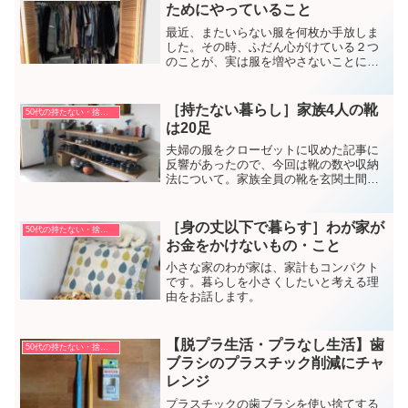
ためにやっていること
最近、またいらない服を何枚か手放しま
した。その時、ふだん心がけている２つ
のことが、実は服を増やさないことにつ
ながっていると気づきました。
［持たない暮らし］家族4人の靴
50代の持たない・捨てない暮らし方
は20足
夫婦の服をクローゼットに収めた記事に
反響があったので、今回は靴の数や収納
法について。家族全員の靴を玄関土間に
ずらりと並べています。
［身の丈以下で暮らす］わが家が
50代の持たない・捨てない暮らし方
お金をかけないもの・こと
小さな家のわが家は、家計もコンパクト
です。暮らしを小さくしたいと考える理
由をお話します。
【脱プラ生活・プラなし生活】歯
50代の持たない・捨てない暮らし方
ブラシのプラスチック削減にチャ
レンジ
プラスチックの歯ブラシを使い捨てする