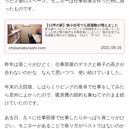
った２畳のスペース。モニターは仕事部屋を作った時に買
ったものです。
【12坪の家】狭小住宅でも部屋数が増えました
家を建ててからクローゼットや荷物置きにしか使ってこな
かった約２畳の納戸を仕事部屋にしました。狭小住宅でも
部屋数が増やせた理由は、やはり「片づけ」でした。
2021.08.16
chiisanakurashi.com
昨年は肩こりがひどく、仕事部屋のデスクと椅子の高さが
合わないのかな、なんて思いつつ、使い続けていました。
年末の入院後、しばらくリビングの座卓で仕事をしてみた
ら意外によかったので、暖房費の節約も兼ねてそのまま続
けていたのです。
ある日、久々に仕事部屋で仕事したらやっぱり肩こりがひ
どい。モニターがあることで座り方がベストではないのか