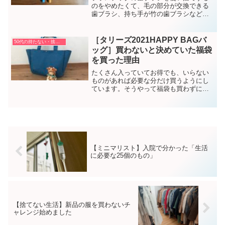
のをやめたくて、毛の部分が交換できる
歯ブラシ、持ち手が竹の歯ブラシなどを
試してみました。
［タリーズ2021HAPPY BAGバ
50代の持たない・捨てない暮らし方
ッグ］買わないと決めていた福袋
を買った理由
たくさん入っていてお得でも、いらない
ものがあれば必要な分だけ買うようにし
ています。そうやって福袋も買わずにき
た私が、年末にタリーズの福袋を買いま
した。その理由と中身を紹介します。
【ミニマリスト】入院で分かった「生活
に必要な25個のもの」
【捨てない生活】新品の服を買わないチ
ャレンジ始めました