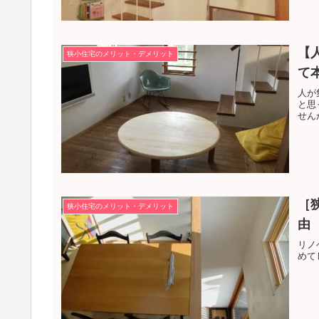
【
狭小住宅のメリット・デメリット
て
人が
と思
せん
［
狭小住宅のメリット・デメリット
由
リノ
めて