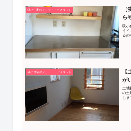
［
狭小住宅のメリット・デメリット
ら
狭小
うイ
るの
【
狭小住宅のメリット・デメリット
が
土地
の土
しま