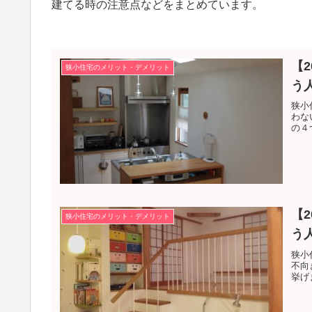
建てる時の注意点などをまとめています。
【
狭小住宅のメリット・デメリット
う
狭小
わな
の４
【
狭小住宅のメリット・デメリット
う
狭小
不向
挙げ