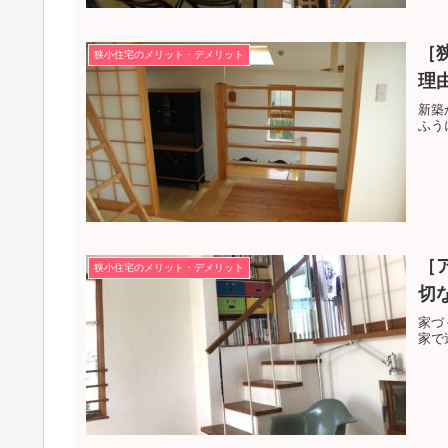
［
狭小住宅のメリット・デメリット
理
新築
ふう
［
狭小住宅のメリット・デメリット
切
家づ
家で