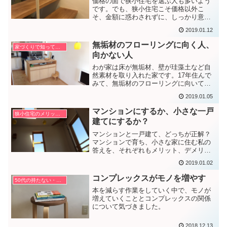
価格の面で狭小住宅を選ぶ人も多いよう
です。でも、狭小住宅こそ価格以外こ
そ、金額に惑わされずに、しっかり意志
を持って建てないと後悔すると思いま
2019.01.12
す。
無垢材のフローリングに向く人、
家づくりで知っておきたいこと
向かない人
わが家は床が無垢材、壁が珪藻土など自
然素材を取り入れた家です。17年住んで
みて、無垢材のフローリングに向いてい
る人、向かない人がいると感じていま
2019.01.05
す。
マンションにするか、小さな一戸
狭小住宅のメリット・デメリット
建てにするか？
マンションと一戸建て、どっちが正解？
マンションで育ち、小さな家に住む私の
答えを、それぞれもメリット、デメリッ
トとともに書きました。
2019.01.02
コンプレックスがモノを増やす
50代の持たない・捨てない暮らし方
本を減らす作業をしていく中で、モノが
増えていくこととコンプレックスの関係
について気づきました。
2018.12.13