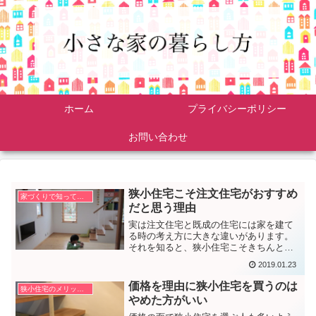
ホーム
プライバシーポリシー
お問い合わせ
狭小住宅こそ注文住宅がおすすめ
家づくりで知っておきたいこと
だと思う理由
実は注文住宅と既成の住宅には家を建て
る時の考え方に大きな違いがあります。
それを知ると、狭小住宅こそきちんと設
計をした注文住宅にした方がいい理由が
2019.01.23
分かります。
価格を理由に狭小住宅を買うのは
狭小住宅のメリット・デメリット
やめた方がいい