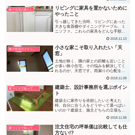
リビングに家具を置かないために
狭小住宅の暮らし
やったこと
引っ越してきた当時、リビングにあった
大きな食器棚やダイニングテーブル、ミ
ニソファ。これらの家具をどんな手順で
なくしていったかを紹介します。
2018.11.13
小さな家こそ取り入れたい「天
狭小住宅のメリット・デメリット
窓」
土地が狭く、隣の家との距離も近いこと
が多い狭小住宅。その悩みを解決してく
れるのが、天窓です。雨漏りの心配をす
る人も多いですが、それを上回るメリッ
2018.11.09
トがあると思います。
建築士、設計事務所を選ぶポイン
家づくりで知っておきたいこと
ト
建築士に家作りを依頼したいと考えた
時、自分に合う人をどうやって選べばい
いのか？建築士、施主どちらの立場も経
験している私が考えるポイントを紹介し
2018.11.08
ます。
注文住宅の坪単価は比較しても仕
家づくりで知っておきたいこと
方ない!?