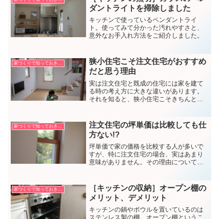
ダントライトを掃除しました
キッチンで使っているペンダントライ
ト。使ってみて分かった汚れやすさと、
意外なお手入れ方法をご紹介しました。
狭小住宅こそ注文住宅がおすすめ
家づくりで知っておきたいこと
だと思う理由
実は注文住宅と既成の住宅には家を建て
る時の考え方に大きな違いがあります。
それを知ると、狭小住宅こそきちんと設
計をした注文住宅にした方がいい理由が
分かります。
注文住宅の坪単価は比較しても仕
家づくりで知っておきたいこと
方ない!?
坪単価で家の価格を比較する人が多いで
すが、特に注文住宅の場合、実はあまり
意味がありません。その理由について書
きました。
［キッチンの収納］オープン棚の
家づくりで知っておきたいこと
メリット、デメリット
キッチンの鍋やボウルを置いているのは
ステンレス製の棚。オープン棚というこ