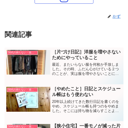
かず
関連記事
［片づけ日記］洋服を増やさない
50代の持たない・捨てない暮らし方
ためにやっていること
最近、またいらない服を何枚か手放しま
した。その時、ふだん心がけている２つ
のことが、実は服を増やさないことにつ
ながっていると気づきました。
［やめたこと］日記とスケジュー
50代の持たない・捨てない暮らし方
ル帳はもう使わない
20年以上続けてきた数行日記を書くのを
やめ、スケジュール帳も持つのをやめま
した。そこには持ち物を減らすことより
も、もっと大きな理由がありました。
【狭小住宅】一番モノが減った片
50代の持たない・捨てない暮らし方