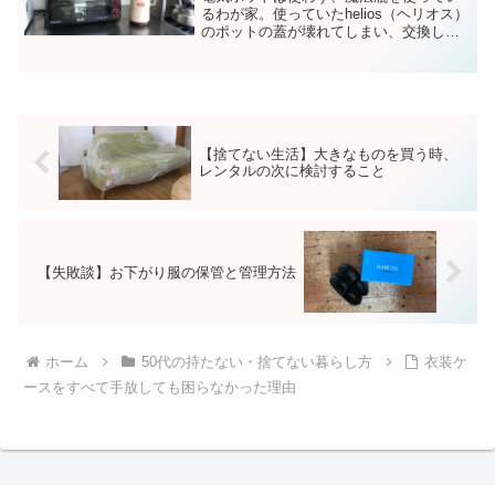
るわが家。使っていたhelios（ヘリオス）
のポットの蓋が壊れてしまい、交換した
話です。
【捨てない生活】大きなものを買う時、
レンタルの次に検討すること
【失敗談】お下がり服の保管と管理方法
ホーム
50代の持たない・捨てない暮らし方
衣装ケ
ースをすべて手放しても困らなかった理由