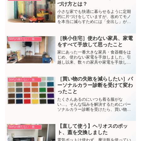
づけ方とは？
小さな家でも快適に暮らせるように定期
的に片づけをしていますが、改めてモノ
を本当に減らすためには「全出し」が効
果的だと気づいた理由です。
［狭小住宅］使わない家具、家電
50代の持たない・捨てない暮らし方
をすべて手放して思ったこと
家にあった一番大きな家具・食器棚をは
じめ、使わない家電を手放しました。引
越し以来、数々の家具や家電を手放して
きて、家の広さに対する考えが変わりま
した。
［買い物の失敗を減らしたい］パ
50代の持たない・捨てない暮らし方
ーソナルカラー診断を受けて変わ
ったこと
たくさんあるのにいつも着る服がな
い…。そんな悩みを解決するためにパー
ソナルカラー診断を受けたら、買い物が
変わりました。
【直して使う】ヘリオスのポッ
50代の持たない・捨てない暮らし方
ト、蓋を交換しました
電気ポットは使わず、魔法瓶を使ってい