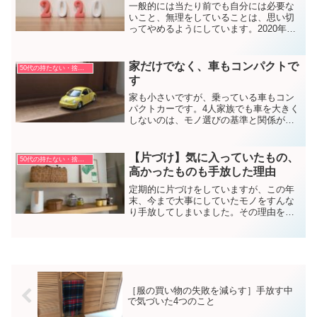
一般的には当たり前でも自分には必要な
いこと、無理をしていることは、思い切
ってやめるようにしています。2020年も
やめたことがいくつかありました。４つ
のやめたことと、やめた後のいい変化で
す。
家だけでなく、車もコンパクトで
50代の持たない・捨てない暮らし方
す
家も小さいですが、乗っている車もコン
パクトカーです。4人家族でも車を大きく
しないのは、モノ選びの基準と関係があ
ります。
【片づけ】気に入っていたもの、
50代の持たない・捨てない暮らし方
高かったものも手放した理由
定期的に片づけをしていますが、この年
末、今まで大事にしていたモノをすんな
り手放してしまいました。その理由を自
分で分析してみました。
［服の買い物の失敗を減らす］手放す中
で気づいた4つのこと