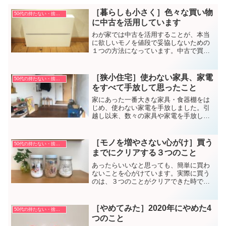
［暮らしも小さく］色々な買い物
50代の持たない・捨てない暮らし方
に中古を活用しています
わが家では中古を活用することが、本当
に欲しいモノを値段で妥協しないための
１つの方法になっています。中古で買っ
ているものや中古を活用する理由を紹介
します。
［狭小住宅］使わない家具、家電
50代の持たない・捨てない暮らし方
をすべて手放して思ったこと
家にあった一番大きな家具・食器棚をは
じめ、使わない家電を手放しました。引
越し以来、数々の家具や家電を手放して
きて、家の広さに対する考えが変わりま
した。
［モノを増やさない心がけ］買う
50代の持たない・捨てない暮らし方
までにクリアする３つのこと
あったらいいなと思っても、簡単に買わ
ないことを心がけています。実際に買う
のは、３つのことがクリアできた時で
す。
［やめてみた］2020年にやめた4
50代の持たない・捨てない暮らし方
つのこと