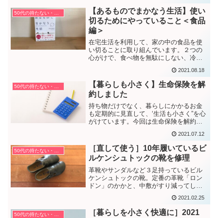
【あるものでまかなう生活】使い
50代の持たない・捨てない暮らし方
切るためにやっていること＜食品
編＞
在宅生活を利用して、家の中の食品を使
い切ることに取り組んでいます。２つの
心がけで、食べ物を無駄にしない、冷蔵
庫がすっきり、食費節約につながること
2021.08.18
に気づきました。
【暮らしも小さく】生命保険を解
50代の持たない・捨てない暮らし方
約しました
持ち物だけでなく、暮らしにかかるお金
も定期的に見直して、‘生活も小さく”を心
がけています。今回は生命保険を解約し
ました。
2021.07.12
［直して使う］10年履いているビ
50代の持たない・捨てない暮らし方
ルケンシュトックの靴を修理
革靴やサンダルなど３足持っているビル
ケンシュトックの靴。定番の革靴「ロン
ドン」のかかと、中敷がすり減ってしま
ったので修理に出しました。
2021.02.25
［暮らしを小さく快適に］2021
50代の持たない・捨てない暮らし方