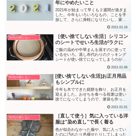
年にやめたいこと
2021年が始まって早くも２週間が過ぎま
した。今年もいろいろなもの、ことを手
放して、さらに身軽になりたいし、家の
中をスッキリ快適にしたいと思っていま
2021.01.16
す。そのためにやめたいこと４つです。
［使い捨てしない生活］シリコン
50代の持たない・捨てない暮らし方
のシートでせいろ生活がラクに
ご飯の温めや中華まんを蒸すのに使って
いるせいろ。蒸し布代わりのクッキング
シートが使い捨てになってしまうのが気
になり、シリコン製のシートを購入した
2021.01.06
ところ、くり返し使える以外にもいいこ
とがありました。
[使い捨てしない生活]お正月用品
50代の持たない・捨てない暮らし方
もシンプルに
今年も木でできた鏡餅を飾り、お正月を
迎えました。おせちを食べる祝箸は使い
捨てになってしまうので、箸袋も作って
みました。これを機に祝箸の由来を調べ
2021.01.01
てみたところ、初めて知ることばかりで
した。
［直して使う］気に入っている洋
50代の持たない・捨てない暮らし方
服は“染め直し”で長く着る
色が似合わなかった服や、気に入ってい
たのに汚れたり色褪せたりしてしまった