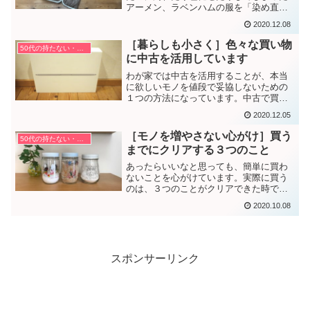
アーメン、ラベンハムの服を「染め直
し」した体験談です。注意点についても
2020.12.08
書いています。
［暮らしも小さく］色々な買い物
50代の持たない・捨てない暮らし方
に中古を活用しています
わが家では中古を活用することが、本当
に欲しいモノを値段で妥協しないための
１つの方法になっています。中古で買っ
ているものや中古を活用する理由を紹介
2020.12.05
します。
［モノを増やさない心がけ］買う
50代の持たない・捨てない暮らし方
までにクリアする３つのこと
あったらいいなと思っても、簡単に買わ
ないことを心がけています。実際に買う
のは、３つのことがクリアできた時で
す。
2020.10.08
スポンサーリンク