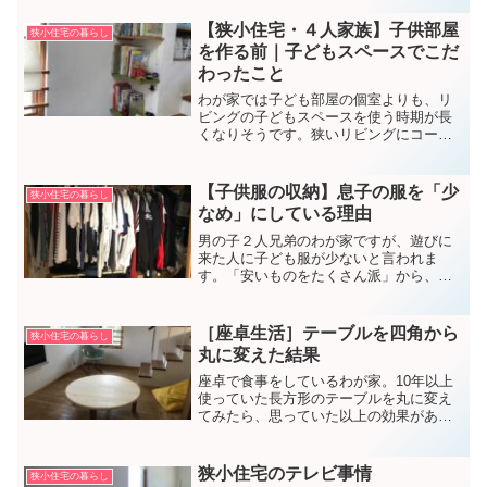
つが、ひな人形です。
【狭小住宅・４人家族】子供部屋
狭小住宅の暮らし
を作る前｜子どもスペースでこだ
わったこと
わが家では子ども部屋の個室よりも、リ
ビングの子どもスペースを使う時期が長
くなりそうです。狭いリビングにコーナ
ーを作る時に気をつけているポイントを
紹介します。
【子供服の収納】息子の服を「少
狭小住宅の暮らし
なめ」にしている理由
男の子２人兄弟のわが家ですが、遊びに
来た人に子ども服が少ないと言われま
す。「安いものをたくさん派」から、少
数精鋭に変えた理由を書きました。
［座卓生活］テーブルを四角から
狭小住宅の暮らし
丸に変えた結果
座卓で食事をしているわが家。10年以上
使っていた長方形のテーブルを丸に変え
てみたら、思っていた以上の効果があり
ました。
狭小住宅のテレビ事情
狭小住宅の暮らし