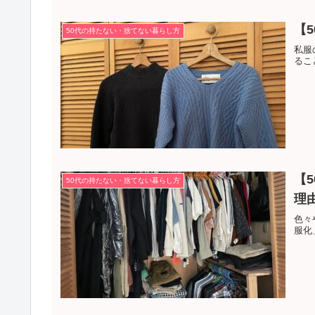
【
50代の持たない・捨てない暮らし方
私服
るこ
【
50代の持たない・捨てない暮らし方
理
色々
服化