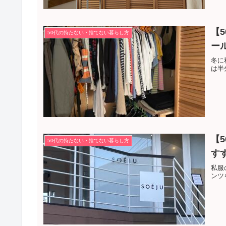
【
50代の持たない・捨てない暮らし方
ー
冬に
は半
【
50代の持たない・捨てない暮らし方
す
私服
ンツ