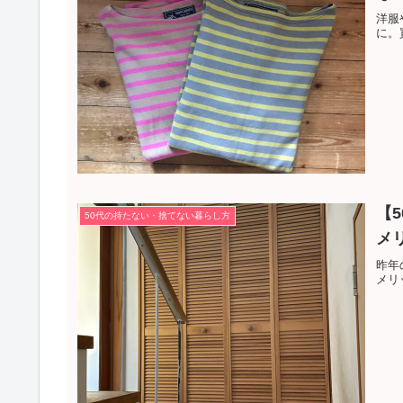
洋服
に。
【
50代の持たない・捨てない暮らし方
メ
昨年
メリ