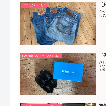
【
ゴミにしない片づけ方
穴の
して
【
50代の持たない・捨てない暮らし方
お下
くな
て考
衣